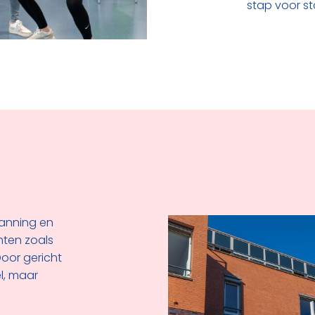
stap voor st
panning en
hten zoals
oor gericht
el, maar