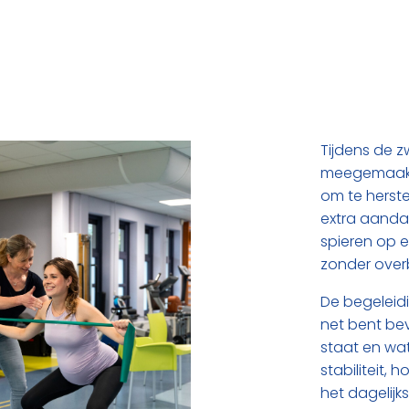
Tijdens de z
meegemaakt.
om te herst
extra aandac
spieren op e
zonder over
De begeleidi
net bent bev
staat en wat
stabiliteit,
het dagelijk