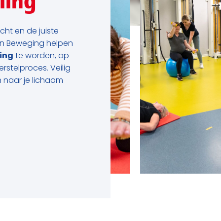
ling
cht en de juiste
 in Beweging helpen
ling
te worden, op
rstelproces. Veilig
 naar je lichaam