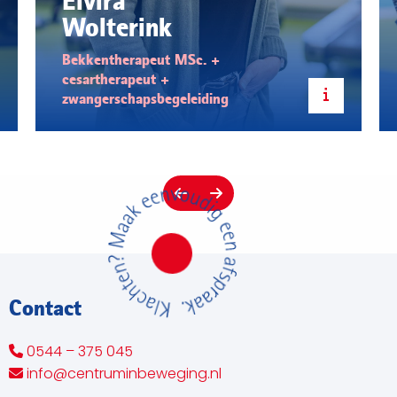
Han
Otten
Psychosomatisch fysiotherapeut
Contact
0544 – 375 045
info@centruminbeweging.nl