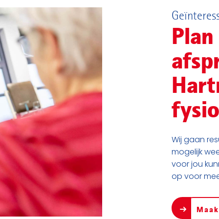
Geïnteress
Plan 
afsp
Hart
fysi
Wij gaan res
mogelijk weer
voor jou ku
op voor meer
Maak