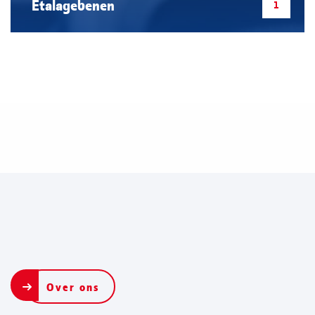
Etalagebenen
Over ons